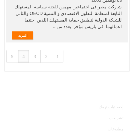
03 نوفمبر, 2009
شاركت مصر فى اجتماعين مهمين للجنة سياسة المستهلك
التابعة لمنظمة التعاون الاقتصادي و التنمية OECD والثانى
للشبكة الدولية لتطبيق حماية المستهلك اللذين اختتما
اعمالهما فى باريس مؤخرا بعدد من...
المزيد
5
4
3
2
1
خدمات الجهاز
إحصائيات تهمك
تشريعات
مطبوعات