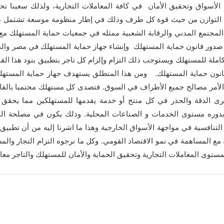
أسواق وتحقيق الأمان في كافة المعاملات التجارية، ولذلك سعينا نحو
عدم التوازن من حيث قوة كل طرف وذلك في إطار منظومة موسعة تشتمل ع
ر المجتمع المدني والرقابة الشعبية ممثله في جمعيات حماية المستهلك م
 صدور قانون حماية المستهلك وإنشاء جهاز حماية المستهلك في مصر وال
املة للمستهلك ويستوجب ذلك التزام وإلزام كل تاجر بتطبيق بنود هذا القان
قانون حماية المستهلك. ومن هذا المنطلق يستهدف جهاز حماية المسته
ية الأمر مصالح جميع الأطراف في السوق. فتصدى كل مستهلك محتميا بالقا
رى الدقة والحذر في كل منتج أو خدمة يقدمها للمستهلكين مما يحقق
 بدوره مستوى الخدمات و الصناعات المحلية. وذلك يكون في مصلحة ال
 التنافسية في مواجهة الأسواق الخارجية وهذا ما اشرنا إليه من أن تطبيق 
مع المساهمة في نمو الاقتصاد القومي. وكل ما نرجوه التزام التجار والم
بمستوى المعاملات التجارية وتحقيق الحماية والأمان للمستهلك والتاجر معا.