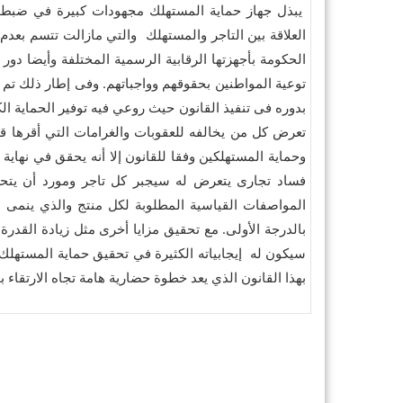
يبذل جهاز حماية المستهلك مجهودات كبيرة في ضبط ال
العلاقة بين التاجر والمستهلك والتي مازالت تتسم ب
الحكومة بأجهزتها الرقابية الرسمية المختلفة وأيضا دو
توعية المواطنين بحقوقهم وواجباتهم. وفى إطار ذلك تم
بدوره فى تنفيذ القانون حيث روعي فيه توفير الحماية الك
تعرض كل من يخالفه للعقوبات والغرامات التي أقرها 
وحماية المستهلكين وفقا للقانون إلا أنه يحقق في نها
فساد تجارى يتعرض له سيجبر كل تاجر ومورد أن يتح
المواصفات القياسية المطلوبة لكل منتج والذي ينمى
بالدرجة الأولى. مع تحقيق مزايا أخرى مثل زيادة القدرة
سيكون له إيجابياته الكثيرة في تحقيق حماية المستهلك 
بهذا القانون الذي يعد خطوة حضارية هامة تجاه الارتقاء 