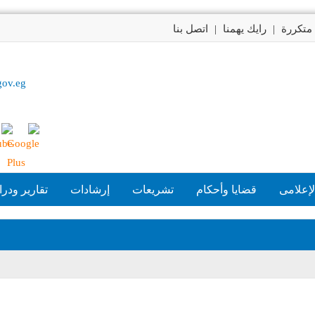
متكررة
|
رايك يهمنا
|
اتصل بنا
gov.eg
لإعلامى
قضايا وأحكام
تشريعات
إرشادات
تقارير ودر