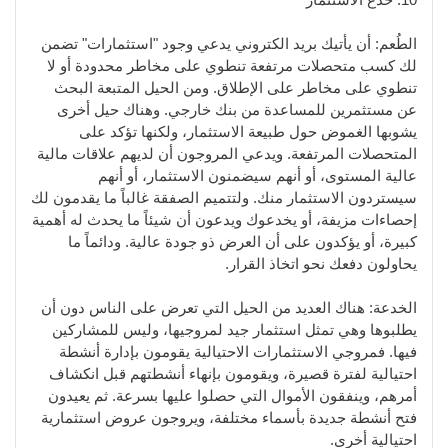
الطُعم: أن يأتيك بريد الكتروني يدعي وجود "استثمارات" تضمن
لك كسب متحصلات مرتفعة تنطوي على مخاطر محدودة أو لا
تنطوي على مخاطر على الإطلاق. ومن الحيل المتبعة البحث
عن مستثمرين للمساعدة من بنك خارجي. وهناك حيل أخرى
يشوبها الغموض حول طبيعة الاستثمار، ولكنها تؤكد على
المتحصلات المرتفعة. ويدعي المروجون أن لديهم علاقات مالية
عالية المستوى، أو أنهم سيضمنون الاستثمار، أو أنهم
سيستردون الاستثمار منك. ولتتميم الصفقة غالباً ما يقدمون لك
إحصاءات مزيفة، أو يخدعوك ويدعون أن شيئاً ما يحدث له أهمية
كبيرة، أو يؤكدون على أن العرض ذو جودة عالية. ودائماً ما
يحاولون دفعك نحو اتخاذ القرار.
الخدعة: هناك العديد من الحيل التي تعرض على الناس دون أن
يطلبوها وهي تمثل استثمار جيد لمروجيها، وليس للمشاركين
فيها. فمروجي الاستثمارات الاحتيالية يقومون بإدارة أنشطة
احتيالية لفترة قصيرة، ويقومون بإنهاء أنشطتهم قبل انكشاف
أمرهم، وينفقون الأموال التي حصلوا عليها بسرعة. ثم يعيدون
فتح أنشطة جديدة بأسماء مختلفة، ويروجون عروض استثمارية
احتيالية أخرى.