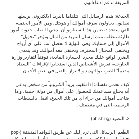
المزيفة لدعم ادعاءاتهم.
الخدعة: هذه الرسائل التي تتلقاها بالبريد الالكتروني يرسلها
نصابون يحاولون سرقة أموالك أو هويتك. ومن الأمور الحتمية
التي ستحدث ضمن هذا السيناريو أن يدعي النصاب حدوث أمور
طارئة تتطلب منك إرسال المزيد من المال وتؤخر "تحويل"
الأموال إلى حسابك. وفي النهاية لا تحصل أنت على أي أرباح
ويختفي المحتال المحترف وتختفي معه أموالك. وقد يتعدى
الضرر الواقع عليك مجرد الخسارة المادية، فوفقاً لتقارير وزارة
الخارجية، تعرض الأشخاص الذين استجابوا لإغراءات "السداد
مقدماً" للضرب والتهديد والابتزاز والقتل في بعض الأحيان.
كيف تحمي نفسك: إذا تلقيت بريداً الكترونياً من شخص يدعي
أنه يحتاج مساعدتك للحصول على أموال من دولة أجنبية، وإذا
ضاعت أموالك من جراء أي من تلك الخدع، اتصل بالسلطات
الرسمية التى في منطقتك .
2. التصيد (phishing)
الطُعم: الرسائل التي ترد إليك عن طريق النوافذ المنبثقة (pop-
up) أو البريد الالكتروني والتي يدعي مرسلها أنه أحدى الشركات