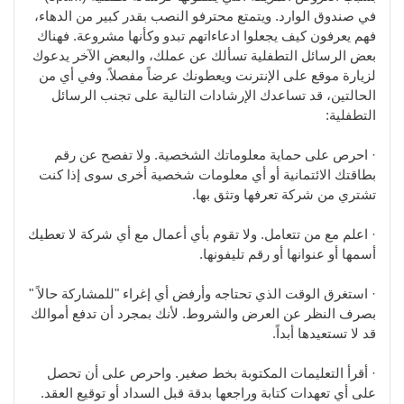
في صندوق الوارد. ويتمتع محترفو النصب بقدر كبير من الدهاء،
فهم يعرفون كيف يجعلوا ادعاءاتهم تبدو وكأنها مشروعة. فهناك
بعض الرسائل التطفلية تسألك عن عملك، والبعض الآخر يدعوك
لزيارة موقع على الإنترنت ويعطونك عرضاً مفصلاً. وفي أي من
الحالتين، قد تساعدك الإرشادات التالية على تجنب الرسائل
التطفلية:
· احرص على حماية معلوماتك الشخصية. ولا تفصح عن رقم
بطاقتك الائتمانية أو أي معلومات شخصية أخرى سوى إذا كنت
تشتري من شركة تعرفها وتثق بها.
· اعلم مع من تتعامل. ولا تقوم بأي أعمال مع أي شركة لا تعطيك
أسمها أو عنوانها أو رقم تليفونها.
· استغرق الوقت الذي تحتاجه وأرفض أي إغراء "للمشاركة حالاً "
بصرف النظر عن العرض والشروط. لأنك بمجرد أن تدفع أموالك
قد لا تستعيدها أبداً.
· أقرأ التعليمات المكتوبة بخط صغير. واحرص على أن تحصل
على أي تعهدات كتابة وراجعها بدقة قبل السداد أو توقيع العقد.