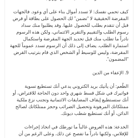
كيف تحمي نفسك: لا تسدد أموال بناء على أي وعود. فالجهات
المقرضة الحقيقية لا "تضمن" لك الحصول على بطاقة أو قرض
قبل أن تتقدم بطلب للحصول عليها. وقد يطلبوا منك سداد
رسوم الطلب والتقييم والتقرير الائتماني، ولكن هذه الرسوم
نادراً ما تطلب منك قبل تحديد الجهة المقرضة واستكمال
استمارة الطلب. يضاف إلى ذلك أن الرسوم تسدد عموماً للجهة
المقرضة، وليس للوسيط أو الشخص الذي قام بترتيب القرض
"المضمون".
9. الإعفاء من الدين
الطُعم: أن يأتيك بريد الكتروني يدعي أنك تستطيع تسوية
فواتيرك في شكل قسط شهري واحد دون الحاجة للاقتراض، أو
أنك ستستطيع إيقاف المضايقات الائتمانية وتجنب نزع ملكية
ممتلكاتك المرهونة وتحصيل الضرائب وحجز ممتلكاتك لصالح
الدائن، أو أنك تستطيع شطب ديونك.
الخدعة: هذه العروض غالباً ما تورطك في اتخاذ إجراءات
للإفلاس، ولكنها نادراً ما تفصح عن ذلك. وعلى الرغم من أن