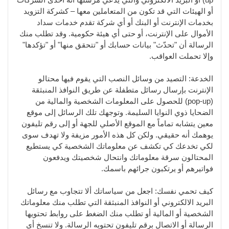
أو الهيئات التي قد تكون من المتعاملين معها – كشركة التزويد
بخدمات الإنترنت أو البنك أو أي شركة تقدم خدمات سداد
الأموال على الإنترنت، أو حتى أي هيئة حكومية. وقد تطلب منك
الرسالة أن "تحدّث" بيانات حسابك أو "تتحقق منها" أو "تؤكدها"
وإلا تحملت العواقب.
الخدعة: التصيد من وسائل النصب التي يقوم فيها محتالو
الإنترنت بإرسال رسائل متطفلة عن طريق النوافذ المنبثقة
(pop-up) للحصول على المعلومات الشخصية والمالية من
الضحايا ذوي النوايا السليمة. وتوجهك تلك الرسائل إلى موقع
معين يتشابه تماماً مع الموقع الأصلي للجهة أو إلى رقم تليفون
يوهمك أنه حقيقي. ولكن كل هذه الأمور مزيفة ولا تهدف سوى
لكي تخدعك كي تكشف عن معلوماتك الشخصية كي يستطيع
المحتالون سرقة معلوماتك وانتحال شخصيتك ويدفعون
فواتيرهم أو يرتكبون جرائهم باسمك.
كيف تحمي نفسك: اجعل من سياساتك ألا تتجاوب مع رسائل
البريد الالكتروني أو النوافذ المنبثقة التي تطلب منك معلوماتك
الشخصية أو المالية أو تطلب منك الضغط على روابط تحتويها
الرسالة أو الاتصال برقم تليفون تحتويه الرسالة. ولا تنسخ أي