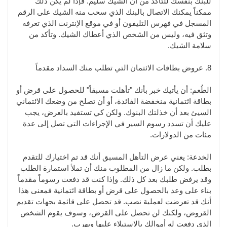
للبنك بنفسك للتأكد من أن الشيك سليم. فإذا لم يكن ذلك
ممكناً يمكنك الاتصال بالبنك الذي سحب منه الشيك على الرقم
المسجل في فهرس التليفون أو في موقع الإنترنت الذي تعرفه
وتثق فيه، وليس من الشخص الذي أعطاك الشيك. وتأكد من
سلامة الشيك.
8. عروض بطاقات الائتمان التي تطلب منك السداد مقدماً
الطُعم: أن يأتيك خبر بأنك "تأهلت مسبقاً" للحصول على قرض أو
بطاقة ائتمانية منخفضة الفائدة، أو أن تصلح من وضعك الائتماني
السيئ بعد أن خذلتك البنوك. ولكن كي تستفيد بالعرض، يجب
عليك أن تسدد رسوم السير في الإجراءات التي تصل إلى عدة
مئات من الدولارات.
الخدعة: يعني عرض التأهل المسبق أنك قد تم اختيارك للتقدم
بطلب. ولكن ما زال من المطلوب منك أن تملأ استمارة الطلب
وقد يرفض طلبك بعد كل ذلك. وإذا كنت قد دفعت رسوماً مقدماً
بناء على وعد بالحصول على قرض أو بطاقة ائتمانية فمعنى هذا
أنك قد تعرضت لعملية نصب. قد تحصل على قائمة بجهات تقديم
القروض، ولكنك لن تحصل على القرض، وسوف يقوم الشخص
الذي دفعت له أموالك بالاستيلاء عليها ويهرب.