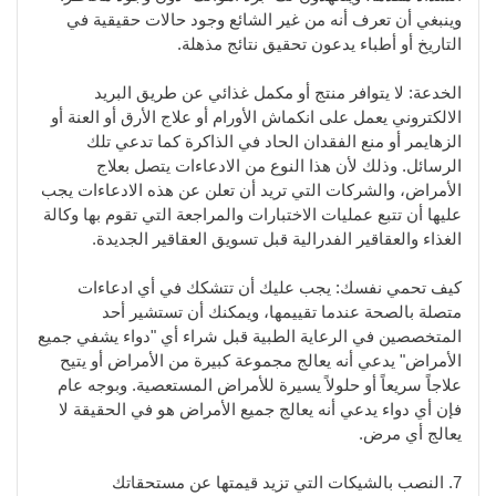
وينبغي أن تعرف أنه من غير الشائع وجود حالات حقيقية في
التاريخ أو أطباء يدعون تحقيق نتائج مذهلة.
الخدعة: لا يتوافر منتج أو مكمل غذائي عن طريق البريد
الالكتروني يعمل على انكماش الأورام أو علاج الأرق أو العنة أو
الزهايمر أو منع الفقدان الحاد في الذاكرة كما تدعي تلك
الرسائل. وذلك لأن هذا النوع من الادعاءات يتصل بعلاج
الأمراض، والشركات التي تريد أن تعلن عن هذه الادعاءات يجب
عليها أن تتبع عمليات الاختبارات والمراجعة التي تقوم بها وكالة
الغذاء والعقاقير الفدرالية قبل تسويق العقاقير الجديدة.
كيف تحمي نفسك: يجب عليك أن تتشكك في أي ادعاءات
متصلة بالصحة عندما تقييمها، ويمكنك أن تستشير أحد
المتخصصين في الرعاية الطبية قبل شراء أي "دواء يشفي جميع
الأمراض" يدعي أنه يعالج مجموعة كبيرة من الأمراض أو يتيح
علاجاً سريعاً أو حلولاً يسيرة للأمراض المستعصية. وبوجه عام
فإن أي دواء يدعي أنه يعالج جميع الأمراض هو في الحقيقة لا
يعالج أي مرض.
7. النصب بالشيكات التي تزيد قيمتها عن مستحقاتك