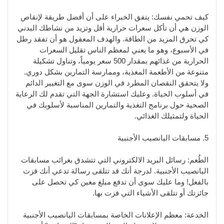
كيف تحمي نفسك: يتفق الخبراء على أن أفضل طريقة لإنقاص
الوزن هي أن تأكل سعرات حرارية أقل وتزيد من نشاطك البدني
كي تحرق المزيد من الطاقة. والهدف المعقول هو أن تفقد رطل
في الأسبوع، وهو ما يعني لمعظم الناس تقليل السعرات
الحرارية من غذائهم بمقدار 500 سعر يومياً، وتناول تشكيلة
متنوعة من الأطعمة المغذية، وممارسة التمارين بشكل دوري.
ولا يتحقق النقصان المطرد في الوزن سوى مع التغيير الدائم
في أسلوب الحياة. وعليك استشارة الجهة التي تقدم لك الرعاية
الصحية حول برنامج التغذية والتمارين المناسبة لأسلوبك في
الحياة ولتمثيلك الغذائي.
5. مسابقات اليانصيب الأجنبية
الطُعم: رسائل البريد الالكتروني التي تتشدق بغرائب مسابقات
اليانصيب الأجنبية. لدرجة أنك قد تتلقى رسالة تدعي أنك فزت
بالفعل! وما عليك سوى أن تدفع مبلغ معين كي تحصل على
جائزتك أو تتلقى الأشياء التي فزت بها.
الخدعة: معظم الإعلانات الخاصة بمسابقات اليانصيب الأجنبية