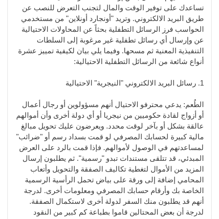
تساعدك على توفير الوقت والمال لتجنب التعرض للنصب عن
طريق البريد الالكتروني. وتريد "أونجارد أونلاين" من مستخدمي
الحواسب فرز الرسائل التطفلية بحثاً عن المحاولات الاحتيالية
عن وإرسال أي رسائل تطفلية غير مرغوبة إلى السلطات
التنفيذية المعنية ثم مسحها. وفيما يلي بيان لكيفية تمييز عشرة
أنواع شائعة من الرسائل التطفلية الاحتيالية:
1. رسائل البريد الالكتروني "النيجرية" الاحتيالية
الطُعم: يدعي محترفو الاحتيال أنهم مسؤولوين أو رجال أعمال
أو أزواج لقادة حكوميين من نيجريا أو أي دولة أخرى وأن أموالهم
عالقة بشكل أو بآخر لوقت محدد. ويعرضون عليك تحويل مبالغ
مالية كبيرة لحسابك المصرفي لو قمت بسداد رسم أو "ضرائب"
لمساعدتهم في الوصول لأموالهم. فإذا قمت بالرد على العرض
المبدئي، قد تتلقى مستندات تبدو "رسمية". ثم يطلبون إرسال
المزيد من الأموال لتغطية تكاليف الصفقة والتحويل وأتعاب
المحامي إضافة إلى ورقة على بياض تحمل الرأسية الرسمية
الخاصة بك وأرقام حسابك المصرفي ومعلومات أخرى. لدرجة
أنهم قد يطلبون منك السفر لدولة أخرى لاستكمال الصفقة.
لدرجة أن بعض المحتالين قاموا بطباعة كم كبير من النقود