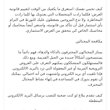
كيف تحمي نفسك: استغرق ما يكفيك من الوقت لتقييم قانونية
العرض: فكلما زادت المتحصلات التي يعدونك بها كلما زادت
المخاطرة. ولا تدع المروجين يضغطون عليك للتورط في التزام
بأي استثمار قبل أن تتأكد من قانونيته. واستعن أيضاً بمحاميك أو
محاسبك الخاص كي يتحقق من العرض الاستثماري.
مكافحة المحتالين
يمتاز المحتالون المحترفون بالذكاء والدهاء، فهم دائماً ما
يستنسخون أشكالاً جديدة من الحيل القديمة. ومع ذلك
فالمستهلكون المتشككون يمكنهم التعرف على العروض
الترويجية المريبة أو غير المعقولة التي ترد بالبريد الالكتروني.
فإذا تلقيت أي بريد الكتروني واشتبهت في أنه احتيالي، يمكنك
أن تقوم بدورك في المساعدة في إنهاء نشاط المحتال
المحترف.
كيف تتقدم ببلاغ لو كنت ضحية للنصب برسائل البريد الالكتروني
المتطفلة