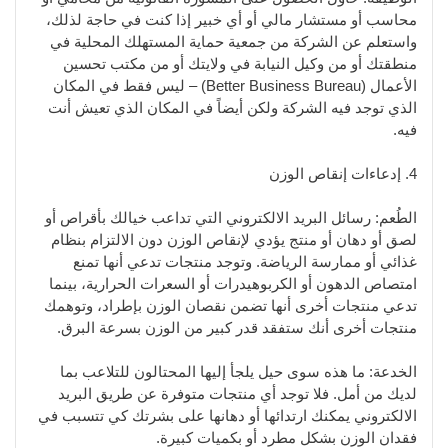
محاسب أو مستشار مالي أو أي خبير إذا كنت في حاجة لذلك،
واستعلم عن الشركة من جمعية حماية المستهلك المحلية في
منطقتك أو من وكيل النيابة في ولايتك أو من مكتب تحسين
الأعمال (Better Business Bureau) – ليس فقط في المكان
الذي توجد فيه الشركة ولكن أيضاً في المكان الذي تعيش أنت
فيه.
4. إدعاءات إنقاص الوزن
الطُعم: رسائل البريد الالكتروني التي تداعب خيالك بأقراص أو
لصق أو دهان أو منتج يؤدي لإنقاص الوزن دون الالتزام بنظام
غذائي أو ممارسة الرياضة. وتوجد منتجات تدعي أنها تمنع
امتصاص الدهون أو الكربوهيدرات أو السعرات الحرارية، بينما
تدعي منتجات أخرى أنها تضمن نقصان الوزن بإطراد، وتوهمك
منتجات أخرى أنك ستفقد قدر كبير من الوزن بسرعة البرق.
الخدعة: ما هذه سوى حيل يلجأ إليها المحتالون للتلاعب بما
لديك من أمل. فلا توجد أي منتجات متوفرة عن طريق البريد
الالكتروني يمكنك ارتدائها أو دهانها على بشرتك كي تتسبب في
فقدان الوزن بشكل مطرد أو بكميات كبيرة.