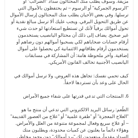
مزيفة. وسوف يطلب منك المحتالون سداد "الضرائب" أو
"الرسوم الجمركية" أو الرسوم – ثم يحتفظون بالأموال التي
ترسلها. وفي بعض الأحيان يطلب منك المحتالون إرسال الأموال
عن طريق التحويل البرقي. ويجب عليك ألا ترسل مبالغ نقدية أو
تحول أموالك برقياً لأنك لن تستطيع استعادتها لو حدث شيء
غير صحيح. يضاف إلى ذلك أن محتالو اليانصيب يستخدمون
أرقام حسابات ضحاياهم لكي يسحبوا أموالهم دون رضاهم أو
يستخدمون أرقام بطاقاتهم الائتمانية كي يحصلوا على أموال
إضافية. وآخر ملحوظة هامة: أن المشاركة في مسابقات
اليانصيب الأجنبية تخالف القانون الأمريكي.
كيف تحمي نفسك: تجاهل هذه العروض. ولا ترسل أموالك في
الحال على وعد بأن تستردها لاحقاً.
6. المنتجات التي تدعي قدرتها على شفاء جميع الأمراض
الطُعم: رسائل البريد الالكتروني التي تدعي أن منتج ما هو
"العلاج المعجزة" أو "طفرة علمية" أو "علاج من العصور القديمة"
– أو علاج سريع وفعال لمجموعة متنوعة من العلل والأمراض.
وهؤلاء دائماً ما يعلنون عن كميات محدودة، ويطلبون منك
السداد مقدماً، ويتعهدون لك "برد أموالك" دون وجود مخاطر.