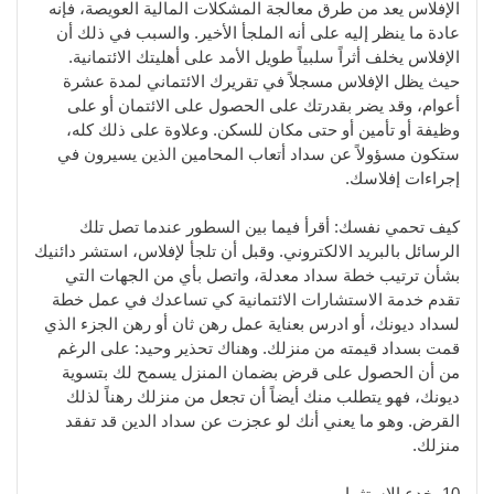
الإفلاس يعد من طرق معالجة المشكلات المالية العويصة، فإنه
عادة ما ينظر إليه على أنه الملجأ الأخير. والسبب في ذلك أن
الإفلاس يخلف أثراً سلبياً طويل الأمد على أهليتك الائتمانية.
حيث يظل الإفلاس مسجلاً في تقريرك الائتماني لمدة عشرة
أعوام، وقد يضر بقدرتك على الحصول على الائتمان أو على
وظيفة أو تأمين أو حتى مكان للسكن. وعلاوة على ذلك كله،
ستكون مسؤولاً عن سداد أتعاب المحامين الذين يسيرون في
إجراءات إفلاسك.
كيف تحمي نفسك: أقرأ فيما بين السطور عندما تصل تلك
الرسائل بالبريد الالكتروني. وقبل أن تلجأ لإفلاس، استشر دائنيك
بشأن ترتيب خطة سداد معدلة، واتصل بأي من الجهات التي
تقدم خدمة الاستشارات الائتمانية كي تساعدك في عمل خطة
لسداد ديونك، أو ادرس بعناية عمل رهن ثان أو رهن الجزء الذي
قمت بسداد قيمته من منزلك. وهناك تحذير وحيد: على الرغم
من أن الحصول على قرض بضمان المنزل يسمح لك بتسوية
ديونك، فهو يتطلب منك أيضاً أن تجعل من منزلك رهناً لذلك
القرض. وهو ما يعني أنك لو عجزت عن سداد الدين قد تفقد
منزلك.
10. خدع الاستثمار