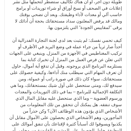
طويلة دون أجر، أو أن هناك تكاليف ستضطر لتحملها مثل نشر
إعلانات في الصحف أو نسخ أوراق أو شراء توريدات أو برامج
حاسب آلي أو معدات لأداء وظيفتك. وبعد أن تضحي بوقتك
ومالك قد يرفض المعلنون سداد مستحقاتك بحجة أن أدائك لا
يرقى "لمقاييس الجودة" التي يلتزمون بها.
كيف تحمي نفسك: لم يثبت بعد لدى لجنة التجارة الفدرالية أن
أحداً صار ثرياً من جراء عمله في وضع البريد في الأظرف أو
تركيب المغناطيس في الأجهزة من المنزل. وينبغي على الجهات
التي تعلن عن فرص العمل من المنزل أن تخبرك كتابة بما
يستلزمه البرنامج الذي يروجونه. وقبل أن تدفع أية أموال، حاول
أن تعرف المهام التي سيطلب منك أداءها، وكيفية حصولك على
مستحقاتك، سواء كان ذلك في صورة راتب أو عمولة، ومن
سيدفع لك، ومتى ستحصل على أول شيك بمستحقاتك، وما هي
التكلفة الإجمالية للبرنامج – بما في ذلك التوريدات والمعدات
ورسوم العضوية – وما الذي ستحصل عليه مقابل المال الذي
سوف تنفقه. هل يمكنك أن تتحقق من تلك المعلومات من
الأشخاص الذي يؤدون هذه الوظائف الآن؟ وكن حذراً من
المأجورين، وهم الأشخاص الذي يحصلون على الأموال مقابل أن
يكذبوا ويسوقوا لك أسباباً كثيرة لإقناعك بأن تنفق أموالك على
الوظيفة. حاول الحصول على المشورة القانونية من محامي أو