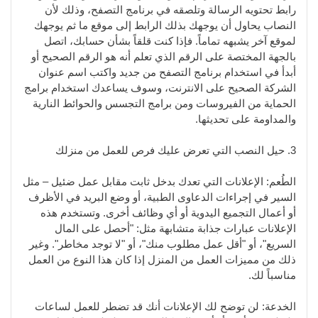
رابط تحتويه الرسالة وتلصقه في برنامج التصفح، وذلك لأن
النصاب يحاول أن يوجهك بذلك الرابط إلى موقع ما ثم يوجهك
لموقع آخر يشبهه تماماً. فإذا كنت قلقاً بشأن حسابك، اتصل
بالجهة المختصة على الرقم الذي تعلم أنه هو الرقم الصحيح أو
أبدأ في استخدام برنامج التصفح من جديد واكتب اسم عنوان
الشركة الصحيح على الانترنت، وسوف يساعدك استخدام برامج
الحماية من الفيروسات ومن برامج التجسس والحوائط النارية
والمداومة على تحديثها.
3. حيل النصب التي تعرض عليك فرص للعمل من منزلك
الطُعم: الإعلانات التي تعدك بدخل ثابت مقابل عمل ضئيل – مثل
السير في إجراءات الدعاوى الطبية، أو وضع البريد في الأظرف
أو أعمال التجميع اليدوية أو أي وظائف أخرى. وتستخدم هذه
الإعلانات عبارات جذابة متشابهة مثل: "أحصل على المال
السريع"، أو "أقل عمل مطلوب منك"، أو "لا توجد مخاطر". وغير
ذلك من مميزات العمل من المنزل إذا كان هذا النوع من العمل
مناسباً لك.
الخدعة: لن توضح لك الإعلانات أنك قد تضطر للعمل لساعات