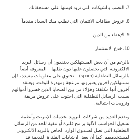
7. النصب بالشيكات التي تزيد قيمتها على مستحقاتك
8. عروض بطاقات الائتمان التي تطلب منك السداد مقدماً
9. الإعفاء من الدين
10. خدع الاستثمار
بالرغم من أن بعض المستهلكين يعتقدون أن رسائل البريد
الالكترونية التي يحصلون عليها دون طلبها – المعروفة أيضاً
بالرسائل التطفلية (spam) – تحتوي على معلومات مفيدة، فإن
مستهلكين آخرين يعتبرونها مزعجة ومهدرة للوقت. ويعتقد
آخرون أنها مكلفة: وهؤلاء من بين الضحايا الذين خسروا أموالهم
بسبب الرسائل التطفلية التي احتوت على عروض مزيفة
وترويجات احتيالية.
وتقدم العديد من شركات التزويد بخدمات الإنترنت وأنظمة
تشغيل الحواسب الآلية برامج فلترة أو تنقية للحد من الرسائل
التطفلية التي تصل لصندوق الوارد الخاص بالبريد الالكتروني
لمستخدميهم. كما أن بعض إرشادات الفلترة القديمة قد