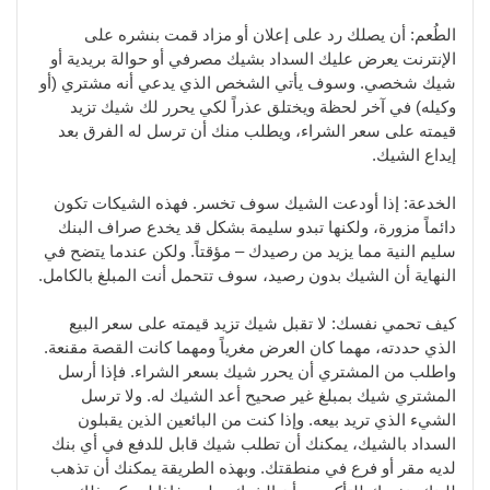
الطُعم: أن يصلك رد على إعلان أو مزاد قمت بنشره على
الإنترنت يعرض عليك السداد بشيك مصرفي أو حوالة بريدية أو
شيك شخصي. وسوف يأتي الشخص الذي يدعي أنه مشتري (أو
وكيله) في آخر لحظة ويختلق عذراً لكي يحرر لك شيك تزيد
قيمته على سعر الشراء، ويطلب منك أن ترسل له الفرق بعد
إيداع الشيك.
الخدعة: إذا أودعت الشيك سوف تخسر. فهذه الشيكات تكون
دائماً مزورة، ولكنها تبدو سليمة بشكل قد يخدع صراف البنك
سليم النية مما يزيد من رصيدك – مؤقتاً. ولكن عندما يتضح في
النهاية أن الشيك بدون رصيد، سوف تتحمل أنت المبلغ بالكامل.
كيف تحمي نفسك: لا تقبل شيك تزيد قيمته على سعر البيع
الذي حددته، مهما كان العرض مغرياً ومهما كانت القصة مقنعة.
واطلب من المشتري أن يحرر شيك بسعر الشراء. فإذا أرسل
المشتري شيك بمبلغ غير صحيح أعد الشيك له. ولا ترسل
الشيء الذي تريد بيعه. وإذا كنت من البائعين الذين يقبلون
السداد بالشيك، يمكنك أن تطلب شيك قابل للدفع في أي بنك
لديه مقر أو فرع في منطقتك. وبهذه الطريقة يمكنك أن تذهب