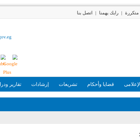
متكررة
|
رايك يهمنا
|
اتصل بنا
gov.eg
لإعلامى
قضايا وأحكام
تشريعات
إرشادات
تقارير ودر