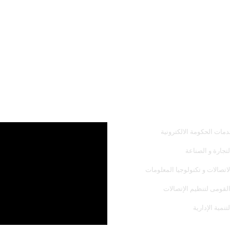
همك
أحدث فيديو
دمات الحكومة الالكترونية
لتجارة و الصناعة
لاتصالات و تكنولوجيا المعلومات
القومى لتنظيم الإتصالات
تنمية الإدارية