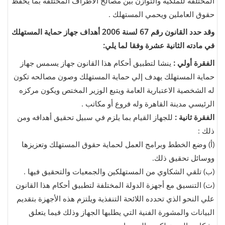
المختلفة للملكية والتوازن بين مصالح الاطراف المختلفة بما يحفظ
حقوق العاملين ويحمي المستهلك .
وقد حدد القانون رقم 67 لسنة 2006 أهداف جهاز حماية المستهلك
في مادته الثانية عشرة وفقا لما يلي:
الفقرة أولي :
ينشا لتطبيق أحكام هذا القانون جهاز يسمس جهاز
حماية المستهلك يهدف إلي حماية المستهلك وصون مصالحه تكون
له الشخصية الاعتبارية العامة ويتبع الوزير المختص ويكون مركزه
الرئيسي مدينة القاهرة وله فروع أو مكاتب .
الفقرة ثانية :
للجهاز القيام بما يلزم في سبيل تحقيق أهدافه ومن
ذلك :
(أ‌)
وضع الخطط وبرامج العمل لحماية حقوق المستهلك وتعزيزها
ووسائل تحقيق ذلك.
(ب‌)
تلقي الشكاوي من المستهلكين والجمعيات والتحقيق فيها .
(ت‌)
التنسيق مع أجهزة الدولة المختلفة لتطبيق أحكام هذا القانون
علي النحو الذي تحدده اللائحة التنفذية ويلتزم هذه الأجهزة بتقديم
البيانات والمشورة الفنية التي يطلبها الجهاز وذلك فيما يتعلق