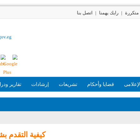
متكررة
|
رايك يهمنا
|
اتصل بنا
gov.eg
لإعلامى
قضايا وأحكام
تشريعات
إرشادات
تقارير ودر
كيفية التقدم ب