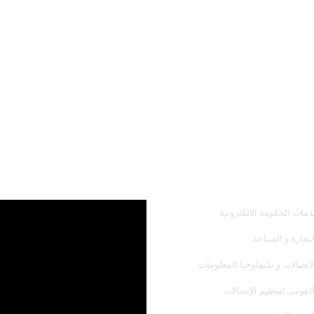
همك
أحدث فيديو
دمات الحكومة الالكترونية
لتجارة و الصناعة
لاتصالات و تكنولوجيا المعلومات
القومى لتنظيم الإتصالات