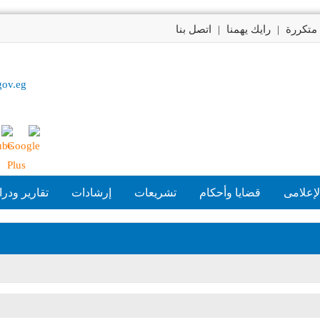
متكررة
|
رايك يهمنا
|
اتصل بنا
gov.eg
لإعلامى
قضايا وأحكام
تشريعات
إرشادات
تقارير ودر