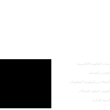
همك
أحدث فيديو
دمات الحكومة الالكترونية
لتجارة و الصناعة
لاتصالات و تكنولوجيا المعلومات
القومى لتنظيم الإتصالات
تنمية الإدارية