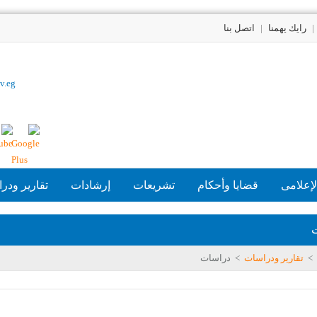
|
رايك يهمنا
|
اتصل بنا
v.eg
لإعلامى
قضايا وأحكام
تشريعات
إرشادات
تقارير ودر
>
تقارير ودراسات
>
دراسات