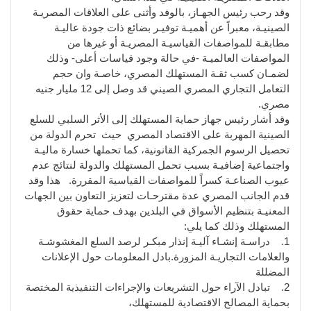
وقد رحب رئيس الجهـاز، بالوفد وأثنى على العلاقات المصريـة
الصينيـة، معبراً عن أهميـة توفيـر بضائع ذات جودة عاليـة
مطابقـة للمواصفات القياسيـة المصريـة أو غيرها من
المواصفات العالميـة -في حالة وجود قياسات أعلى- وذلك
لضمـان كسب ثقـة المستهلك المصري، خاصـة وان حجم
التعامل التجاري المصري الصيني قد وصل إلى 12 مليار جنيه
مصري.
وقد أشار رئيس جهاز حماية المستهلك إلى الأثر السلبي للسلع
الصينية المهربة على الاقتصاد المصري حيث تحرم الدولة من
تحصيل الرسوم الجمركية القانونية، كما تحملها خسارة ماليـة
واجتماعية إضافيـة بسبب تحمل المستهلك والدولة لنتائج عدم
عيوب الصناعـة كسراً للمواصفات القياسية المقررة. هذا وقد
قدم الجانب المصري عدة مقترحـات لتعزيز التعاون بين الجهات
المعنيـة بتنظيم الأسواق في البلدين بهدف حماية حقوق
المستهلك وذلك كما يلي:
1. دراسـة إنشـاء آليـة إنذار مبكـر لرصد السلع المغشوشـة
والعلامات التجاريـة المزورة.بادل المعلومات حول الإعلانات
المضللة
2. تبادل الآراء حول التشريعات والإجراءات التنفيذية المختصة
بحماية المصالح الاقتصادية للمستهلك،