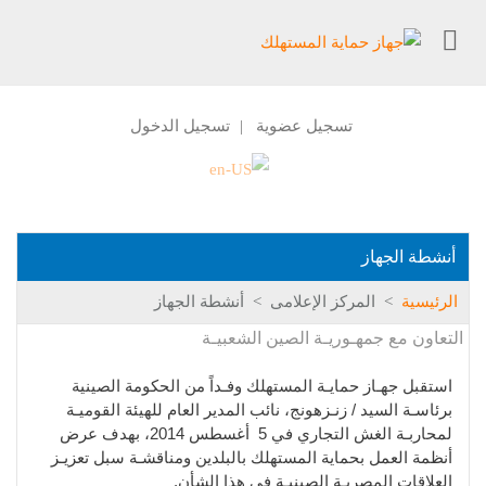
تسجيل عضوية
تسجيل الدخول
|
أنشطة الجهاز
الرئيسية
>
المركز الإعلامى
>
أنشطة الجهاز
التعاون مع جمهـوريـة الصين الشعبيـة
استقبل جهـاز حمايـة المستهلك وفـداً من الحكومة الصينية
برئاسـة السيد / زنـزهونج، نائب المدير العام للهيئة القوميـة
لمحاربـة الغش التجاري في 5 أغسطس 2014، بهدف عرض
أنظمة العمل بحماية المستهلك بالبلدين ومناقشـة سبل تعزيـز
العلاقات المصريـة الصينيـة في هذا الشأن.