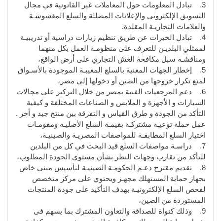
3. تبادل المعلومات حول المعاملات غير القانونية في مجال
التسويق الإلكتروني والإعلانات المضللة والسلع المغشوشـة
والعلامات التجاريـة المقلدة.
4. تبادل الخبرات عن طريق تنظيم زيارات دراسية أو تدريبيـة
لممثلي البلديـن للتعرف على منظومـة العمل بكل منهما
ومناقشـة سبل مكافحة الغش التجاري على أرض الواقع،
5. إخطار الجهات المعنية بالسلع المعيبـة الموجودة بالأسـواق
لمنع تكرار خروجها من الصين أو دخولها إلى مصر،
6. دعم المرجعيات الفنية بمصر من خلال التركيز على مجالات
السيارات و الأجهزة و الملابس و الصناعات المختلفة و كيفية
التأكد من الجودة و طرق القياس و التفرقة بين منتج جيد و أخر .
عمل حملة توعيـة مشتركـة بقيمـة السلع الأصليـة ومقومـات
اختيار السلع المطابقـة للمواصفات المصريـة والصينيـة،
7. دراسـة مواصفات السلع قيد البحث في كل من البلدين
للتأكد من تقارب وجهات النظر بشأن مستوى الجودة المطلوب،
8. تقديم مقترح دعـم الحكومـة الصينيـة لتأسيس مبنى خاص
بجهاز حماية المستهلك مجهـز ويحتوي على مركز متخصص
لفحص السلع الإلكترونيـة بهدف التأكيد على جودة المنتجات
المستوردة من الصين،
9. وذلك كنواة للصداقة والتعاون المشترك بما يسهم فى