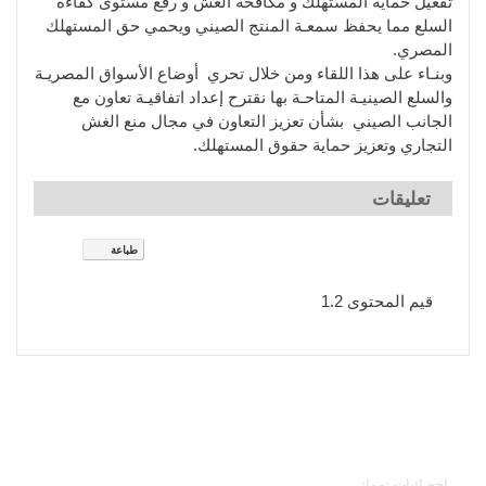
تفعيل حماية المستهلك و مكافحة الغش و رفع مستوى كفاءة
السلع مما يحفظ سمعـة المنتج الصيني ويحمي حق المستهلك
المصري.
وبنـاء على هذا اللقاء ومن خلال تحري أوضاع الأسواق المصريـة
والسلع الصينيـة المتاحـة بها نقترح إعداد اتفاقيـة تعاون مع
الجانب الصيني بشأن تعزيز التعاون في مجال منع الغش
التجاري وتعزيز حماية حقوق المستهلك.
تعليقات
طباعة
login
register
Please
or
to post comments.
قيم المحتوى
1.2
خدمات الجهاز
إحصائيات تهمك