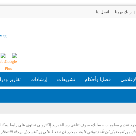
|
رايك يهمنا
|
اتصل بنا
v.eg
لإعلامى
قضايا وأحكام
تشريعات
إرشادات
تقارير ودر
جرد تقديم معلومات حسابك، سوف تتلقى رسالة بريد إلكتروني تحتوي على رابط يمكن
 من المحتمل ان تأخذ ثواني قليلة. بمجرد ان تضغط على زر التسجيل برجاء الانتظار 